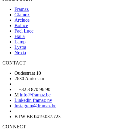
Framaz
Glamox
Arcluce
Boluce
Fael Luce
Halla
Lamp
Lystra
Nexia
CONTACT
Oudestraat 10
2630 Aartselaar
T +32 3 870 96 90
M
info@framaz.be
Linkedin framaz-nv
Instagram@framaz.be
BTW BE 0419.037.723
CONNECT