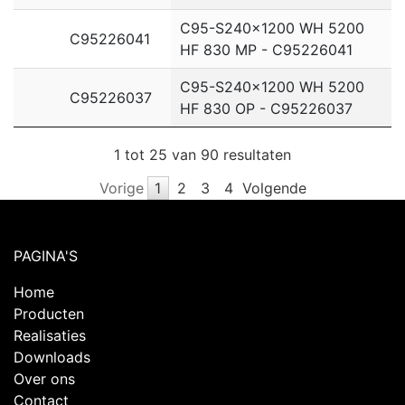
C95-S240x1200 WH 5200
C95226041
HF 830 MP - C95226041
C95-S240x1200 WH 5200
C95226037
HF 830 OP - C95226037
1 tot 25 van 90 resultaten
Vorige
1
2
3
4
Volgende
PAGINA'S
Home
Producten
Realisaties
Downloads
Over ons
Contact