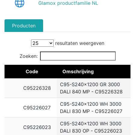
Glamox productfamilie NL
Producten
resultaten weergeven
Zoeken:
Code
Omschrijving
C95-S240x1200 GR 3000
C95226328
DALI 840 MP - C95226328
C95-S240x1200 WH 3000
C95226027
DALI 830 MP - C95226027
C95-S240x1200 WH 3000
C95226023
DALI 830 OP - C95226023