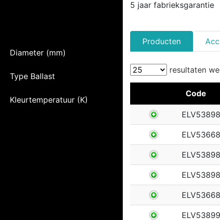
5 jaar fabrieksgarantie
Producten
Acc
Diameter (mm)
resultaten w
Type Ballast
Code
Kleurtemperatuur (K)
ELV5389
ELV5366
ELV5389
ELV5389
ELV53668
ELV5389