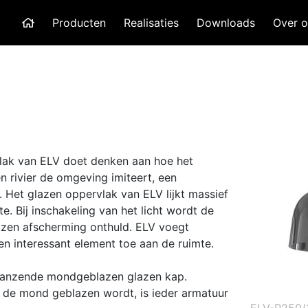
Producten
Realisaties
Downloads
Over o
lak van ELV doet denken aan hoe het
 rivier de omgeving imiteert, een
 Het glazen oppervlak van ELV lijkt massief
e. Bij inschakeling van het licht wordt de
azen afscherming onthuld. ELV voegt
en interessant element toe aan de ruimte.
lanzende mondgeblazen glazen kap.
 de mond geblazen wordt, is ieder armatuur
ELV-P250/