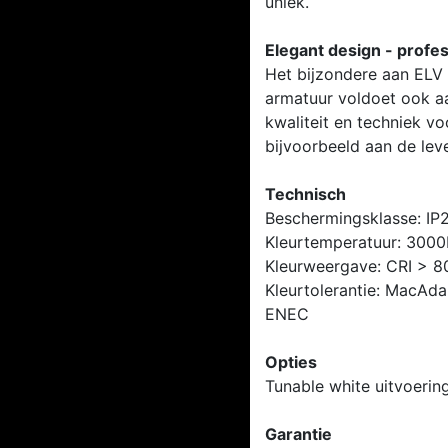
uniek.
Elegant design - profes
Het bijzondere aan ELV is
armatuur voldoet ook a
kwaliteit en techniek v
bijvoorbeeld aan de leve
Technisch
Beschermingsklasse: IP
Kleurtemperatuur: 300
Kleurweergave: CRI > 8
Kleurtolerantie: MacAd
ENEC
Opties
Tunable white uitvoerin
Garantie