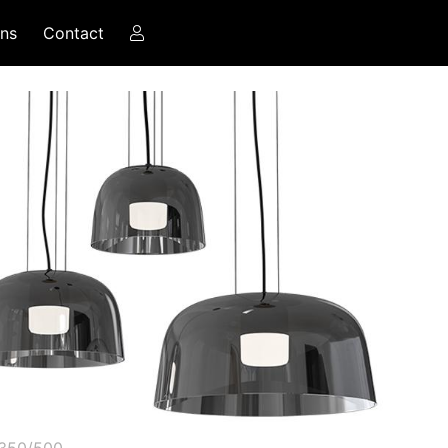
ns
Contact
350/500