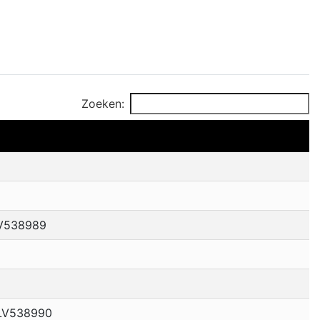
Zoeken:
LV538989
ELV538990