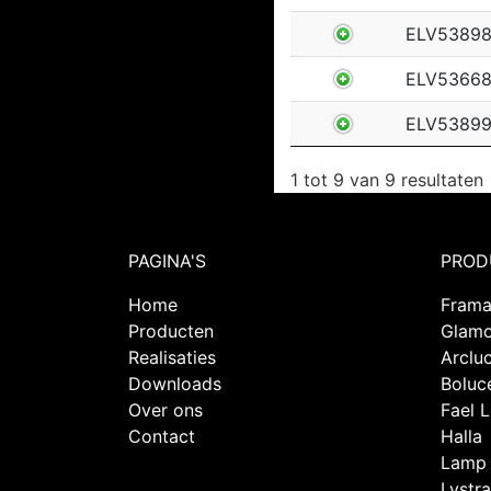
ELV5389
ELV5366
ELV53899
1 tot 9 van 9 resultaten
PAGINA'S
PROD
Home
Fram
Producten
Glam
Realisaties
Arclu
Downloads
Boluc
Over ons
Fael 
Contact
Halla
Lamp
Lystra