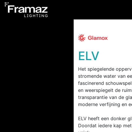
ELV
Het spiegelende opperv
stromende water van een
fascinerend schouwspel.
en weerspiegelt de ruimt
transparantie van de gl
moderne verfijning en e
ELV heeft een donker g
Doordat iedere kap met