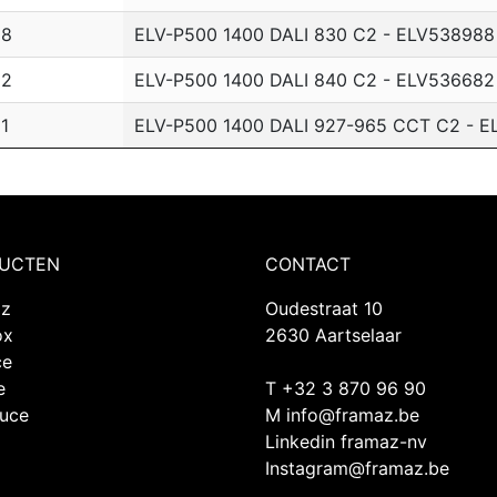
88
ELV-P500 1400 DALI 830 C2 - ELV538988
82
ELV-P500 1400 DALI 840 C2 - ELV536682
1
ELV-P500 1400 DALI 927-965 CCT C2 - E
UCTEN
CONTACT
az
Oudestraat 10
ox
2630 Aartselaar
ce
e
T +32 3 870 96 90
Luce
M
info@framaz.be
Linkedin framaz-nv
Instagram@framaz.be