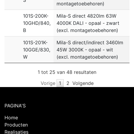
montagetoebehoren)
101S-200K-
Mila-S direct 4820lm 63W
10GHD/840,
4000K DALI - opaal - zwart
B
(excl. montagetoebehoren)
101S-201K-
Mila-S direct/indirect 3460lm
10GGE/830,
45W 3000K - opaal - wit
W
(excl. montagetoebehoren)
1 tot 25 van 48 resultaten
Vorige
1
2
Volgende
PAGINA'S
Home
Producten
Realisaties