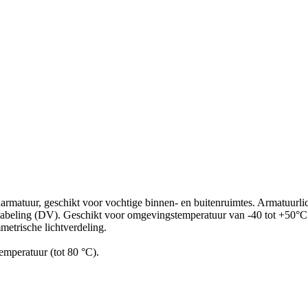
ndarmatuur, geschikt voor vochtige binnen- en buitenruimtes. Armatuur
kabeling (DV). Geschikt voor omgevingstemperatuur van -40 tot +50°C
etrische lichtverdeling.
emperatuur (tot 80 °C).