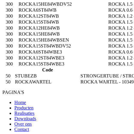
300
ROCKA15HE84WBDV52
ROCKA 1.5 (
300
ROCKA6ST84WB
ROCKA 0.6 (
300
ROCKA12ST84WB
ROCKA 1.2 (
300
ROCKA15ST84WB
ROCKA 1.5 (
300
ROCKA12HE84WB
ROCKA 1.2 (
300
ROCKA15HE84WB
ROCKA 1.5 (
300
ROCKA15HE84WBSEN
ROCKA 1.5 (
300
ROCKA15ST84WBDV52
ROCKA 1.5 (
300
ROCKA6ST84WBE3
ROCKA 0.6 (
300
ROCKA12ST84WBE3
ROCKA 1.2 (
300
ROCKA15ST84WBE3
ROCKA 1.5 (
Code
50
STUBEZB
STRONGERTUBE / STRONGE
50
ROCKAWARTEL
ROCKA WARTEL - 10349
PAGINA'S
Home
Producten
Realisaties
Downloads
Over ons
Contact