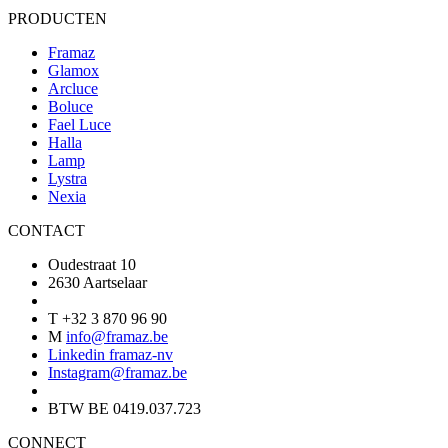
PRODUCTEN
Framaz
Glamox
Arcluce
Boluce
Fael Luce
Halla
Lamp
Lystra
Nexia
CONTACT
Oudestraat 10
2630 Aartselaar
T +32 3 870 96 90
M
info@framaz.be
Linkedin framaz-nv
Instagram@framaz.be
BTW BE 0419.037.723
CONNECT