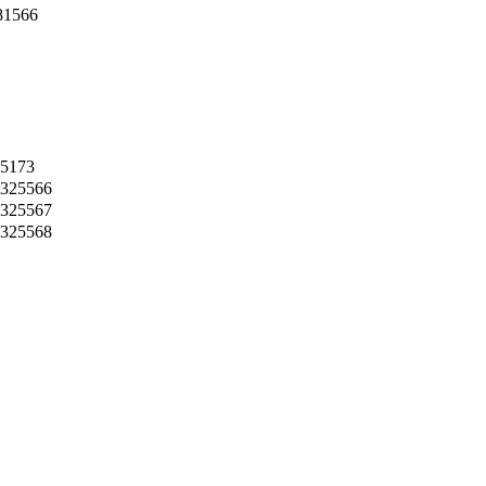
81566
15173
0325566
0325567
0325568