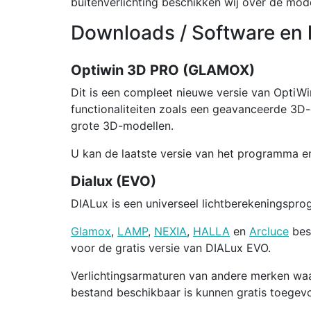
buitenverlichting beschikken wij over de mo
Downloads / Software en 
Optiwin 3D PRO (GLAMOX)
Dit is een compleet nieuwe versie van OptiW
functionaliteiten zoals een geavanceerde 3D-
grote 3D-modellen.
U kan de laatste versie van het programma 
Dialux (EVO)
DIALux is een universeel lichtberekeningspro
Glamox
,
LAMP
,
NEXIA
,
HALLA
en
Arcluce
bes
voor de gratis versie van DIALux EVO.
Verlichtingsarmaturen van andere merken wa
bestand beschikbaar is kunnen gratis toegev