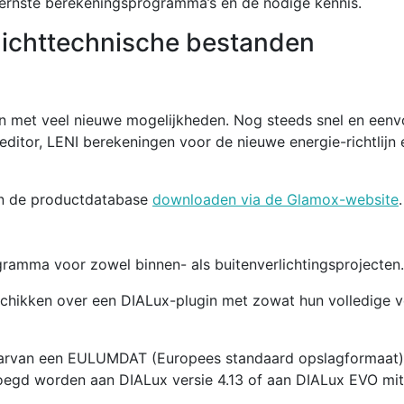
dernste berekeningsprogramma’s en de nodige kennis.
lichttechnische bestanden
in met veel nieuwe mogelijkheden. Nog steeds snel en een
editor, LENI berekeningen voor de nieuwe energie-richtlijn 
en de productdatabase
downloaden via de Glamox-website
.
gramma voor zowel binnen- als buitenverlichtingsprojecten.
chikken over een DIALux-plugin met zowat hun volledige v
arvan een EULUMDAT (Europees standaard opslagformaat),
oegd worden aan DIALux versie 4.13 of aan DIALux EVO mit