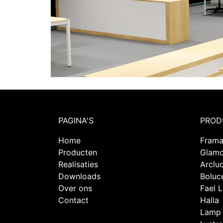
PAGINA'S
PROD
Home
Fram
Producten
Glam
Realisaties
Arclu
Downloads
Boluc
Over ons
Fael 
Contact
Halla
Lamp