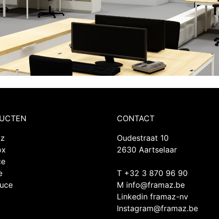
UCTEN
CONTACT
az
Oudestraat 10
ox
2630 Aartselaar
ce
e
T +32 3 870 96 90
Luce
M
info@framaz.be
Linkedin framaz-nv
Instagram@framaz.be